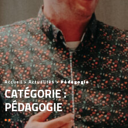
Accueil
>
Actualités
>
Pédagogie
CATÉGORIE :
PÉDAGOGIE