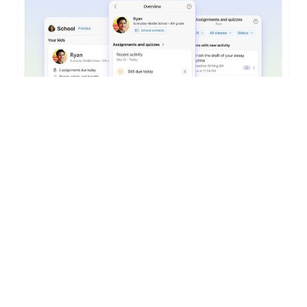
Toujours du côté de Microsoft, on surveille également l’outil «
School Connection », qui permettra prochainement aux
parents de gagner du temps dans leurs échanges avec les
enseignants. L’outil se veut un moyen efficace de les
impliquer dans l’apprentissage de leur enfant via Teams.
L’application sera disponible d’ici peu et deviendra un outil
supplémentaire afin de favoriser la communication école-