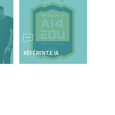
PROGRAMMATION
us
Initiez-vous aux technologies de
demain avec la robotique et la
ants.
programmation.
DÉCOUVRIR
RÉFÉRENT.E IA
RÉFÉRENT.E IA
IE
Développez vos compétences en
er
lien avec l’intelligence artificielle
ur
générative pour devenir un acteur
clé de l’IA