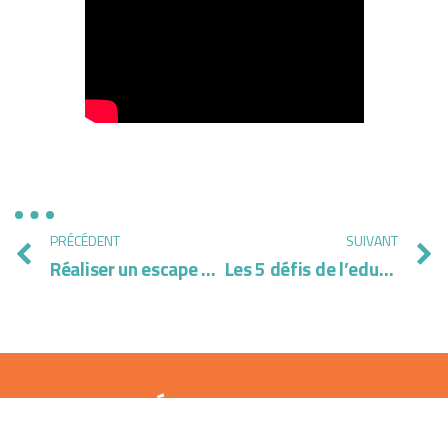
PRÉCÉDENT
SUIVANT
Réaliser un escape game pédagogique : faire jouer pour mieux apprendre avec Manuela Guisset
Les 5 défis de l’eduLAB
VENEZ DÉCOUVRIR L’EDULAB
Aéropôle de Gosselies