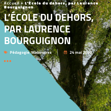
Accueil
>
L’École du dehors, par Laurence
Bourguignon
L’ÉCOLE DU DEHORS,
PAR LAURENCE
BOURGUIGNON
Pédagogie
,
Webinaires
24 mai 2020