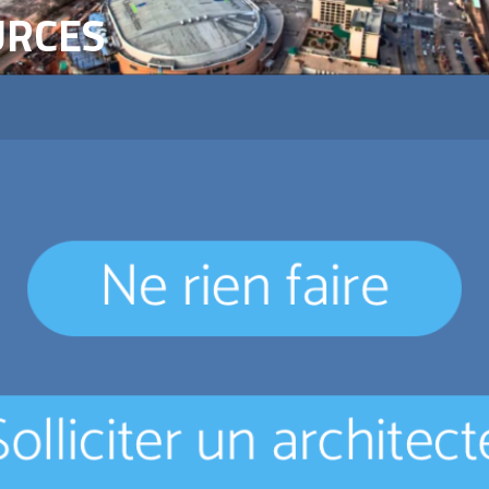
URCES