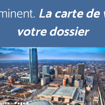
iques
>
Page 2