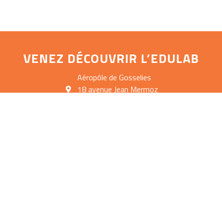
VENEZ DÉCOUVRIR L’EDULAB
Aéropôle de Gosselies
18 avenue Jean Mermoz
6041 Gosselies
+32 (0)71 25 49 60
enseignement@technofuturtic.be
Mentions légales
Vie privée
Sitemap
Contact