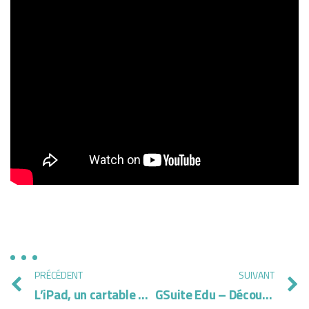
PRÉCÉDENT
SUIVANT
L’iPad, un cartable numérique au service des enfants à besoins spécifiques avec Sophie Leclère
GSuite Edu – Découvrez Google Drive & Jamboard avec Ghislain Dominé