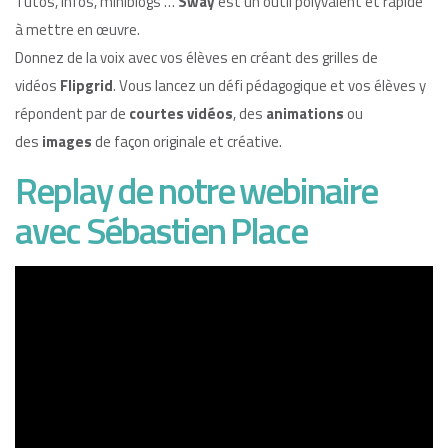
Tutos, infos, miniblogs …
Sway
est un outil polyvalent et rapide
à mettre en œuvre.
Donnez de la voix avec vos élèves en créant des grilles de
vidéos
Flipgrid
. Vous lancez un défi pédagogique et vos élèves y
répondent par de
courtes vidéos
, des
animations
ou
des
images
de façon originale et créative.
Replay de notre webinaire
avec Sébastien Place