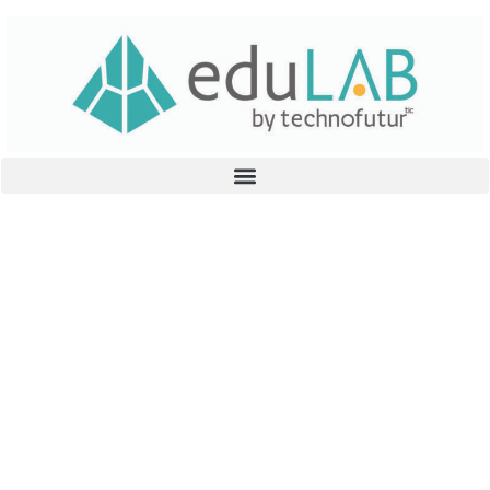
Accueil
>
Office 365 – Découvrez Sway &
Flipgrid avec Sébastien Place