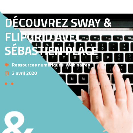
OFFICE 365 –
DÉCOUVREZ SWAY &
FLIPGRID AVEC
SÉBASTIEN PLACE
Ressources numériques
,
Webinaires
2 avril 2020