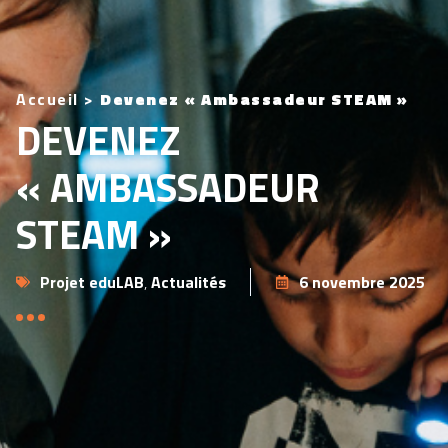
Accueil
>
Devenez « Ambassadeur STEAM »
DEVENEZ
« AMBASSADEUR
STEAM »
Projet eduLAB
,
Actualités
6 novembre 2025