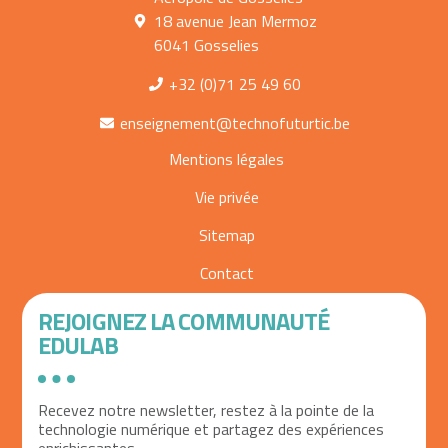
18 avenue Jean Mermoz
6041 Gosselies
+32 (0)71 25 49 60
enseignement@technofuturtic.be
Mentions légales
Vie privée
Sitemap
Contact
REJOIGNEZ LA COMMUNAUTÉ
EDULAB
Recevez notre newsletter, restez à la pointe de la
technologie numérique et partagez des expériences
enrichissantes.